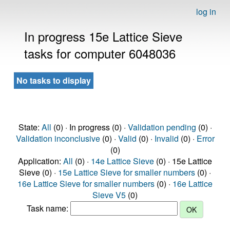
log in
In progress 15e Lattice Sieve
tasks for computer 6048036
No tasks to display
State:
All
(0) · In progress (0) ·
Validation pending
(0) ·
Validation inconclusive
(0) ·
Valid
(0) ·
Invalid
(0) ·
Error
(0)
Application:
All
(0) ·
14e Lattice Sieve
(0) · 15e Lattice
Sieve (0) ·
15e Lattice Sieve for smaller numbers
(0) ·
16e Lattice Sieve for smaller numbers
(0) ·
16e Lattice
Sieve V5
(0)
Task name: