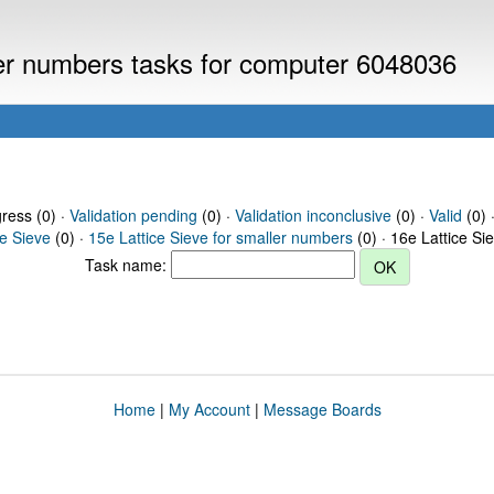
ller numbers tasks for computer 6048036
gress (0) ·
Validation pending
(0) ·
Validation inconclusive
(0) ·
Valid
(0) 
ce Sieve
(0) ·
15e Lattice Sieve for smaller numbers
(0) · 16e Lattice Si
Task name:
Home
|
My Account
|
Message Boards