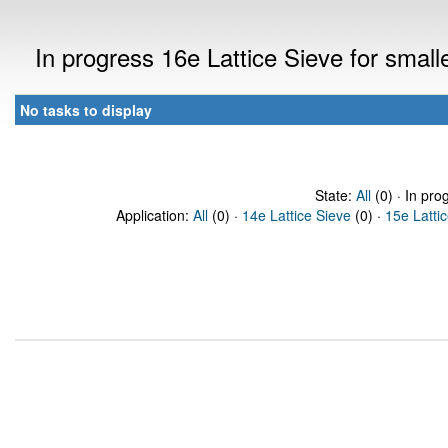
In progress 16e Lattice Sieve for sma
No tasks to display
State:
All
(0) · In pro
Application:
All
(0) ·
14e Lattice Sieve
(0) ·
15e Latti