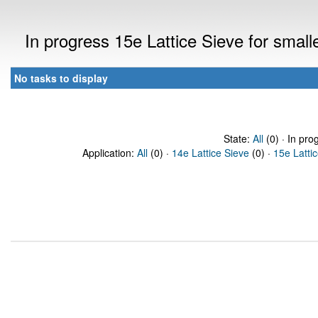
In progress 15e Lattice Sieve for sma
No tasks to display
State:
All
(0) · In pro
Application:
All
(0) ·
14e Lattice Sieve
(0) ·
15e Latti