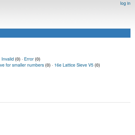
log in
·
Invalid
(0) ·
Error
(0)
eve for smaller numbers
(0) ·
16e Lattice Sieve V5
(0)