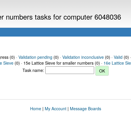
ller numbers tasks for computer 6048036
gress (0) ·
Validation pending
(0) ·
Validation inconclusive
(0) ·
Valid
(0) 
ce Sieve
(0) · 15e Lattice Sieve for smaller numbers (0) ·
16e Lattice Si
Task name:
Home
|
My Account
|
Message Boards