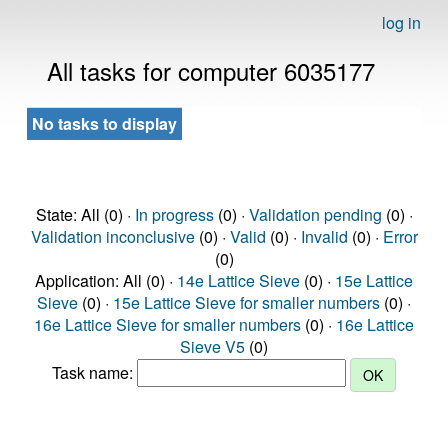
log in
All tasks for computer 6035177
No tasks to display
State: All (0) ·
In progress
(0) ·
Validation pending
(0) ·
Validation inconclusive
(0) ·
Valid
(0) ·
Invalid
(0) ·
Error
(0)
Application: All (0) ·
14e Lattice Sieve
(0) ·
15e Lattice
Sieve
(0) ·
15e Lattice Sieve for smaller numbers
(0) ·
16e Lattice Sieve for smaller numbers
(0) ·
16e Lattice
Sieve V5
(0)
Task name: