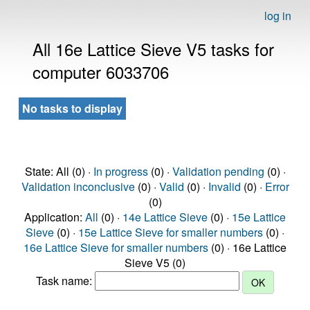
log in
All 16e Lattice Sieve V5 tasks for
computer 6033706
No tasks to display
State: All (0) ·
In progress
(0) ·
Validation pending
(0) ·
Validation inconclusive
(0) ·
Valid
(0) ·
Invalid
(0) ·
Error
(0)
Application:
All
(0) ·
14e Lattice Sieve
(0) ·
15e Lattice
Sieve
(0) ·
15e Lattice Sieve for smaller numbers
(0) ·
16e Lattice Sieve for smaller numbers
(0) · 16e Lattice
Sieve V5 (0)
Task name: