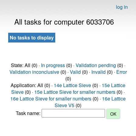
log in
All tasks for computer 6033706
No tasks to display
State: All (0) ·
In progress
(0) ·
Validation pending
(0) ·
Validation inconclusive
(0) ·
Valid
(0) ·
Invalid
(0) ·
Error
(0)
Application: All (0) ·
14e Lattice Sieve
(0) ·
15e Lattice
Sieve
(0) ·
15e Lattice Sieve for smaller numbers
(0) ·
16e Lattice Sieve for smaller numbers
(0) ·
16e Lattice
Sieve V5
(0)
Task name: