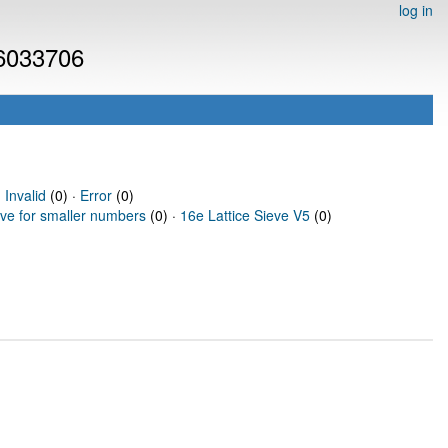
log in
 6033706
·
Invalid
(0) ·
Error
(0)
eve for smaller numbers
(0) ·
16e Lattice Sieve V5
(0)