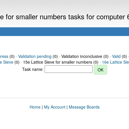
eve for smaller numbers tasks for computer
gress
(0) ·
Validation pending
(0) · Validation inconclusive (0) ·
Valid
(0) 
ce Sieve
(0) · 15e Lattice Sieve for smaller numbers (0) ·
16e Lattice Si
Task name:
Home
|
My Account
|
Message Boards