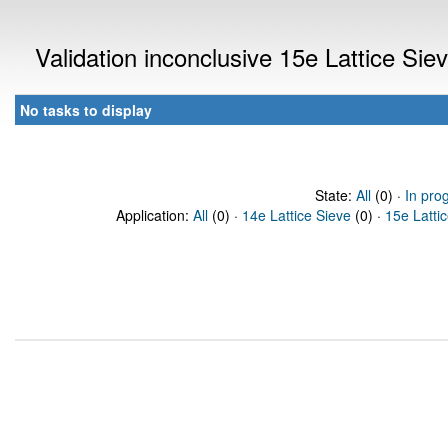
Validation inconclusive 15e Lattice Si
No tasks to display
State:
All
(0) ·
In pro
Application:
All
(0) ·
14e Lattice Sieve
(0) ·
15e Latti