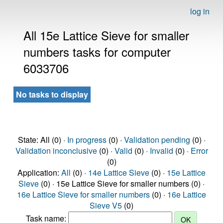
log in
All 15e Lattice Sieve for smaller
numbers tasks for computer
6033706
No tasks to display
State: All (0) ·
In progress
(0) ·
Validation pending
(0) ·
Validation inconclusive
(0) ·
Valid
(0) ·
Invalid
(0) ·
Error
(0)
Application:
All
(0) ·
14e Lattice Sieve
(0) ·
15e Lattice
Sieve
(0) · 15e Lattice Sieve for smaller numbers (0) ·
16e Lattice Sieve for smaller numbers
(0) ·
16e Lattice
Sieve V5
(0)
Task name: