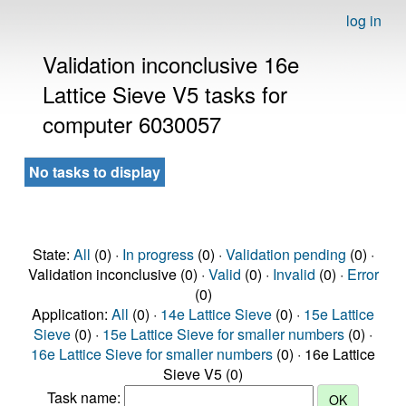
log in
Validation inconclusive 16e
Lattice Sieve V5 tasks for
computer 6030057
No tasks to display
State:
All
(0) ·
In progress
(0) ·
Validation pending
(0) ·
Validation inconclusive (0) ·
Valid
(0) ·
Invalid
(0) ·
Error
(0)
Application:
All
(0) ·
14e Lattice Sieve
(0) ·
15e Lattice
Sieve
(0) ·
15e Lattice Sieve for smaller numbers
(0) ·
16e Lattice Sieve for smaller numbers
(0) · 16e Lattice
Sieve V5 (0)
Task name: