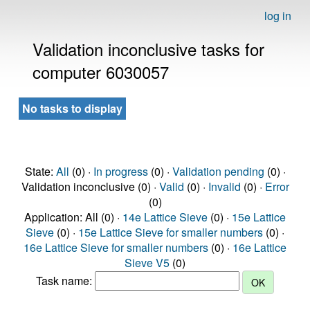
log in
Validation inconclusive tasks for
computer 6030057
No tasks to display
State:
All
(0) ·
In progress
(0) ·
Validation pending
(0) ·
Validation inconclusive (0) ·
Valid
(0) ·
Invalid
(0) ·
Error
(0)
Application: All (0) ·
14e Lattice Sieve
(0) ·
15e Lattice
Sieve
(0) ·
15e Lattice Sieve for smaller numbers
(0) ·
16e Lattice Sieve for smaller numbers
(0) ·
16e Lattice
Sieve V5
(0)
Task name: