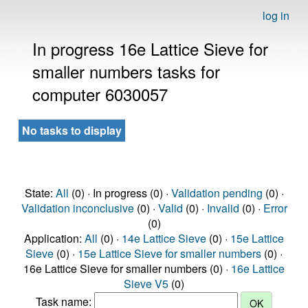
log in
In progress 16e Lattice Sieve for
smaller numbers tasks for
computer 6030057
No tasks to display
State:
All
(0) · In progress (0) ·
Validation pending
(0) ·
Validation inconclusive
(0) ·
Valid
(0) ·
Invalid
(0) ·
Error
(0)
Application:
All
(0) ·
14e Lattice Sieve
(0) ·
15e Lattice
Sieve
(0) ·
15e Lattice Sieve for smaller numbers
(0) ·
16e Lattice Sieve for smaller numbers (0) ·
16e Lattice
Sieve V5
(0)
Task name: