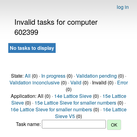
log in
Invalid tasks for computer
602399
No tasks to display
State:
All
(0) ·
In progress
(0) ·
Validation pending
(0) ·
Validation inconclusive
(0) ·
Valid
(0) · Invalid (0) ·
Error
(0)
Application: All (0) ·
14e Lattice Sieve
(0) ·
15e Lattice
Sieve
(0) ·
15e Lattice Sieve for smaller numbers
(0) ·
16e Lattice Sieve for smaller numbers
(0) ·
16e Lattice
Sieve V5
(0)
Task name: