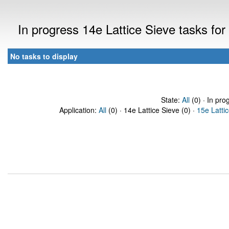
In progress 14e Lattice Sieve tasks fo
No tasks to display
State:
All
(0) · In pro
Application:
All
(0) · 14e Lattice Sieve (0) ·
15e Latti