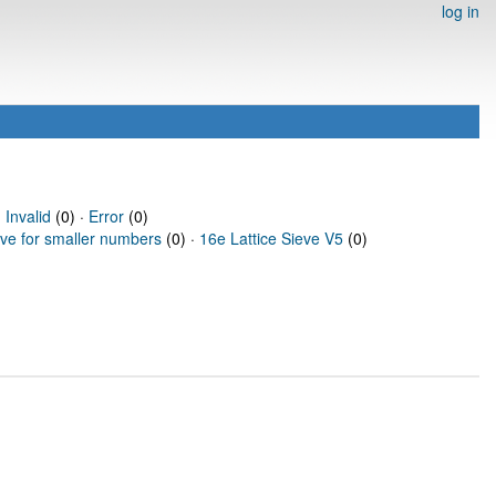
log in
·
Invalid
(0) ·
Error
(0)
eve for smaller numbers
(0) ·
16e Lattice Sieve V5
(0)