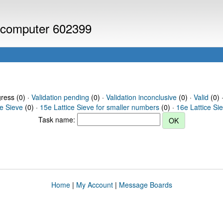
r computer 602399
gress (0) ·
Validation pending
(0) ·
Validation inconclusive
(0) ·
Valid
(0) 
ce Sieve
(0) ·
15e Lattice Sieve for smaller numbers
(0) ·
16e Lattice Si
Task name:
Home
|
My Account
|
Message Boards