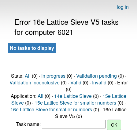
log in
Error 16e Lattice Sieve V5 tasks
for computer 6021
No tasks to display
State:
All
(0) ·
In progress
(0) ·
Validation pending
(0) ·
Validation inconclusive
(0) ·
Valid
(0) ·
Invalid
(0) · Error
(0)
Application:
All
(0) ·
14e Lattice Sieve
(0) ·
15e Lattice
Sieve
(0) ·
15e Lattice Sieve for smaller numbers
(0) ·
16e Lattice Sieve for smaller numbers
(0) · 16e Lattice
Sieve V5 (0)
Task name: