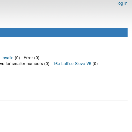
log in
·
Invalid
(0) · Error (0)
eve for smaller numbers (0) ·
16e Lattice Sieve V5
(0)