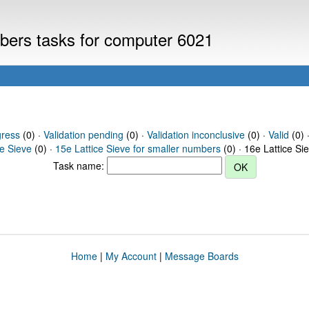
mbers tasks for computer 6021
gress
(0) ·
Validation pending
(0) ·
Validation inconclusive
(0) ·
Valid
(0) 
ce Sieve
(0) ·
15e Lattice Sieve for smaller numbers
(0) · 16e Lattice Si
Task name:
Home
|
My Account
|
Message Boards