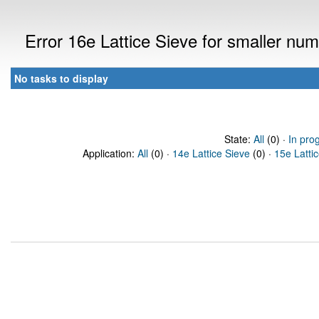
Error 16e Lattice Sieve for smaller nu
No tasks to display
State:
All
(0) ·
In pro
Application:
All
(0) ·
14e Lattice Sieve
(0) ·
15e Latti