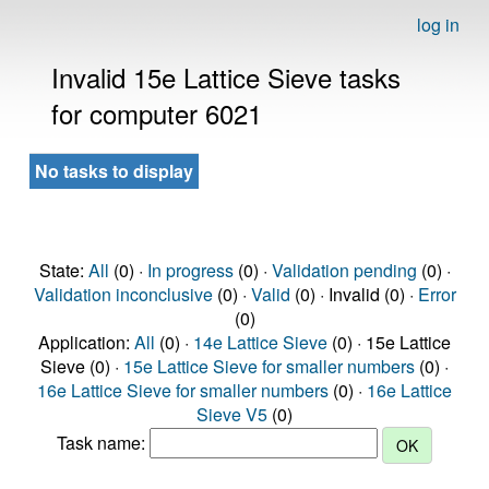
log in
Invalid 15e Lattice Sieve tasks
for computer 6021
No tasks to display
State:
All
(0) ·
In progress
(0) ·
Validation pending
(0) ·
Validation inconclusive
(0) ·
Valid
(0) · Invalid (0) ·
Error
(0)
Application:
All
(0) ·
14e Lattice Sieve
(0) · 15e Lattice
Sieve (0) ·
15e Lattice Sieve for smaller numbers
(0) ·
16e Lattice Sieve for smaller numbers
(0) ·
16e Lattice
Sieve V5
(0)
Task name: