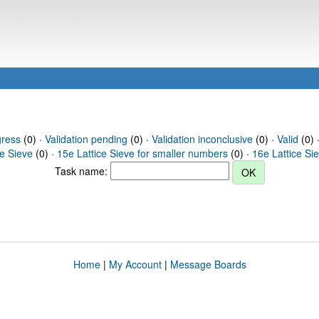
gress
(0) ·
Validation pending
(0) ·
Validation inconclusive
(0) ·
Valid
(0) ·
ce Sieve
(0) ·
15e Lattice Sieve for smaller numbers
(0) ·
16e Lattice Si
Task name:
Home
|
My Account
|
Message Boards