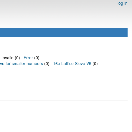
log in
 Invalid (0) ·
Error
(0)
eve for smaller numbers
(0) ·
16e Lattice Sieve V5
(0)