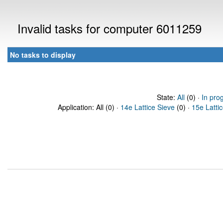
Invalid tasks for computer 6011259
No tasks to display
State:
All
(0) ·
In pro
Application: All (0) ·
14e Lattice Sieve
(0) ·
15e Latti