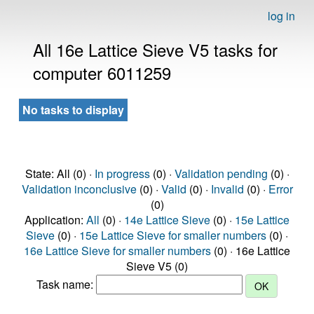
log in
All 16e Lattice Sieve V5 tasks for
computer 6011259
No tasks to display
State: All (0) ·
In progress
(0) ·
Validation pending
(0) ·
Validation inconclusive
(0) ·
Valid
(0) ·
Invalid
(0) ·
Error
(0)
Application:
All
(0) ·
14e Lattice Sieve
(0) ·
15e Lattice
Sieve
(0) ·
15e Lattice Sieve for smaller numbers
(0) ·
16e Lattice Sieve for smaller numbers
(0) · 16e Lattice
Sieve V5 (0)
Task name: