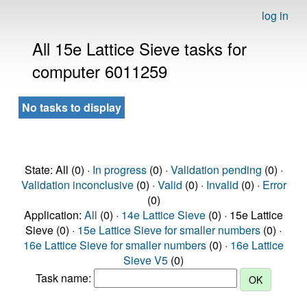
log in
All 15e Lattice Sieve tasks for
computer 6011259
No tasks to display
State: All (0) ·
In progress
(0) ·
Validation pending
(0) ·
Validation inconclusive
(0) ·
Valid
(0) ·
Invalid
(0) ·
Error
(0)
Application:
All
(0) ·
14e Lattice Sieve
(0) · 15e Lattice
Sieve (0) ·
15e Lattice Sieve for smaller numbers
(0) ·
16e Lattice Sieve for smaller numbers
(0) ·
16e Lattice
Sieve V5
(0)
Task name: