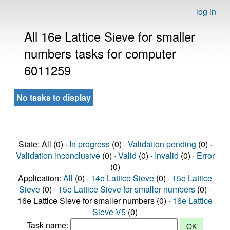
log in
All 16e Lattice Sieve for smaller
numbers tasks for computer
6011259
No tasks to display
State: All (0) ·
In progress
(0) ·
Validation pending
(0) ·
Validation inconclusive
(0) ·
Valid
(0) ·
Invalid
(0) ·
Error
(0)
Application:
All
(0) ·
14e Lattice Sieve
(0) ·
15e Lattice
Sieve
(0) ·
15e Lattice Sieve for smaller numbers
(0) ·
16e Lattice Sieve for smaller numbers (0) ·
16e Lattice
Sieve V5
(0)
Task name: