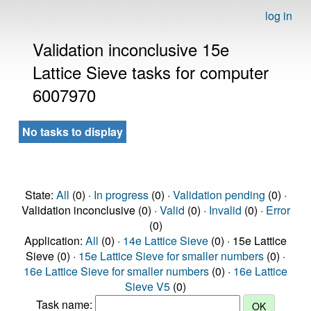
log in
Validation inconclusive 15e
Lattice Sieve tasks for computer
6007970
No tasks to display
State:
All
(0) ·
In progress
(0) ·
Validation pending
(0) ·
Validation inconclusive (0) ·
Valid
(0) ·
Invalid
(0) ·
Error
(0)
Application:
All
(0) ·
14e Lattice Sieve
(0) · 15e Lattice
Sieve (0) ·
15e Lattice Sieve for smaller numbers
(0) ·
16e Lattice Sieve for smaller numbers
(0) ·
16e Lattice
Sieve V5
(0)
Task name: