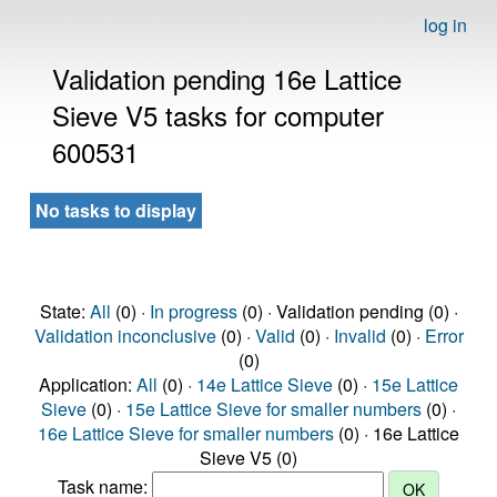
log in
Validation pending 16e Lattice
Sieve V5 tasks for computer
600531
No tasks to display
State:
All
(0) ·
In progress
(0) · Validation pending (0) ·
Validation inconclusive
(0) ·
Valid
(0) ·
Invalid
(0) ·
Error
(0)
Application:
All
(0) ·
14e Lattice Sieve
(0) ·
15e Lattice
Sieve
(0) ·
15e Lattice Sieve for smaller numbers
(0) ·
16e Lattice Sieve for smaller numbers
(0) · 16e Lattice
Sieve V5 (0)
Task name: