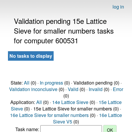
log in
Validation pending 15e Lattice
Sieve for smaller numbers tasks
for computer 600531
No tasks to display
State:
All
(0) ·
In progress
(0) · Validation pending (0) ·
Validation inconclusive
(0) ·
Valid
(0) ·
Invalid
(0) ·
Error
(0)
Application:
All
(0) ·
14e Lattice Sieve
(0) ·
15e Lattice
Sieve
(0) · 15e Lattice Sieve for smaller numbers (0) ·
16e Lattice Sieve for smaller numbers
(0) ·
16e Lattice
Sieve V5
(0)
Task name: