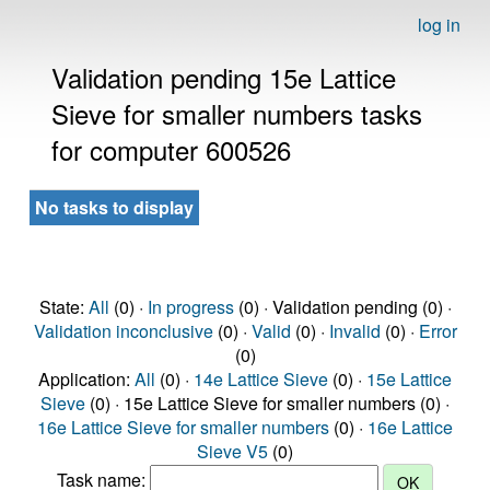
log in
Validation pending 15e Lattice
Sieve for smaller numbers tasks
for computer 600526
No tasks to display
State:
All
(0) ·
In progress
(0) · Validation pending (0) ·
Validation inconclusive
(0) ·
Valid
(0) ·
Invalid
(0) ·
Error
(0)
Application:
All
(0) ·
14e Lattice Sieve
(0) ·
15e Lattice
Sieve
(0) · 15e Lattice Sieve for smaller numbers (0) ·
16e Lattice Sieve for smaller numbers
(0) ·
16e Lattice
Sieve V5
(0)
Task name: