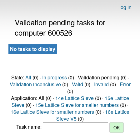
log in
Validation pending tasks for
computer 600526
No tasks to display
State:
All
(0) ·
In progress
(0) · Validation pending (0) ·
Validation inconclusive
(0) ·
Valid
(0) ·
Invalid
(0) ·
Error
(0)
Application: All (0) ·
14e Lattice Sieve
(0) ·
15e Lattice
Sieve
(0) ·
15e Lattice Sieve for smaller numbers
(0) ·
16e Lattice Sieve for smaller numbers
(0) ·
16e Lattice
Sieve V5
(0)
Task name: