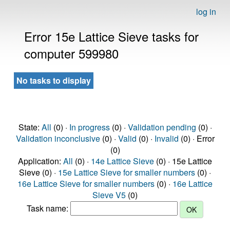
log in
Error 15e Lattice Sieve tasks for
computer 599980
No tasks to display
State:
All
(0) ·
In progress
(0) ·
Validation pending
(0) ·
Validation inconclusive
(0) ·
Valid
(0) ·
Invalid
(0) · Error
(0)
Application:
All
(0) ·
14e Lattice Sieve
(0) · 15e Lattice
Sieve (0) ·
15e Lattice Sieve for smaller numbers
(0) ·
16e Lattice Sieve for smaller numbers
(0) ·
16e Lattice
Sieve V5
(0)
Task name: