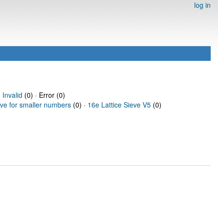
log in
·
Invalid
(0) · Error (0)
eve for smaller numbers
(0) ·
16e Lattice Sieve V5
(0)