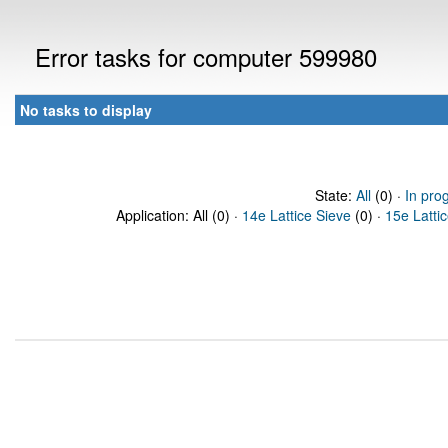
Error tasks for computer 599980
No tasks to display
State:
All
(0) ·
In pro
Application: All (0) ·
14e Lattice Sieve
(0) ·
15e Latti