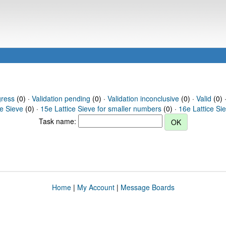
gress
(0) ·
Validation pending
(0) ·
Validation inconclusive
(0) ·
Valid
(0) 
ce Sieve
(0) ·
15e Lattice Sieve for smaller numbers
(0) ·
16e Lattice Si
Task name:
Home
|
My Account
|
Message Boards