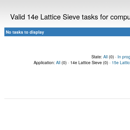
Valid 14e Lattice Sieve tasks for comp
No tasks to display
State:
All
(0) ·
In pro
Application:
All
(0) · 14e Lattice Sieve (0) ·
15e Latti