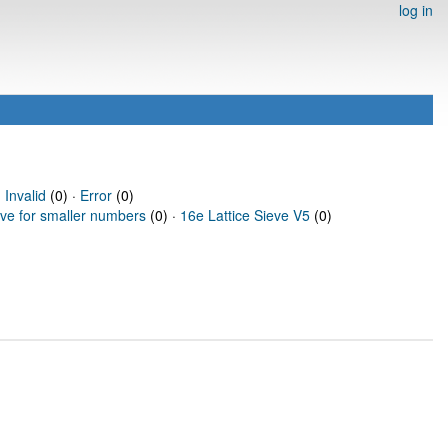
log in
·
Invalid
(0) ·
Error
(0)
eve for smaller numbers
(0) ·
16e Lattice Sieve V5
(0)