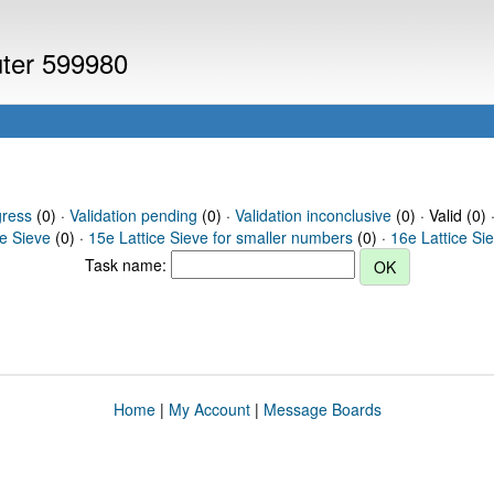
uter 599980
gress
(0) ·
Validation pending
(0) ·
Validation inconclusive
(0) · Valid (0) 
ce Sieve
(0) ·
15e Lattice Sieve for smaller numbers
(0) ·
16e Lattice Si
Task name:
Home
|
My Account
|
Message Boards