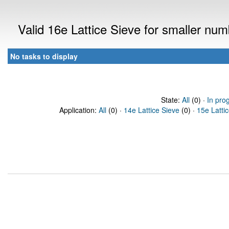
Valid 16e Lattice Sieve for smaller nu
No tasks to display
State:
All
(0) ·
In pro
Application:
All
(0) ·
14e Lattice Sieve
(0) ·
15e Latti