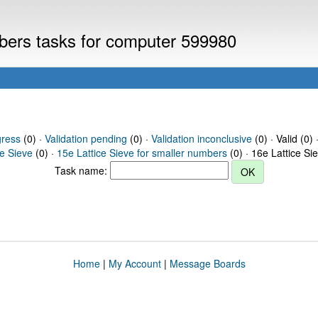
mbers tasks for computer 599980
gress
(0) ·
Validation pending
(0) ·
Validation inconclusive
(0) · Valid (0) 
ce Sieve
(0) ·
15e Lattice Sieve for smaller numbers
(0) · 16e Lattice Si
Task name:
Home
|
My Account
|
Message Boards