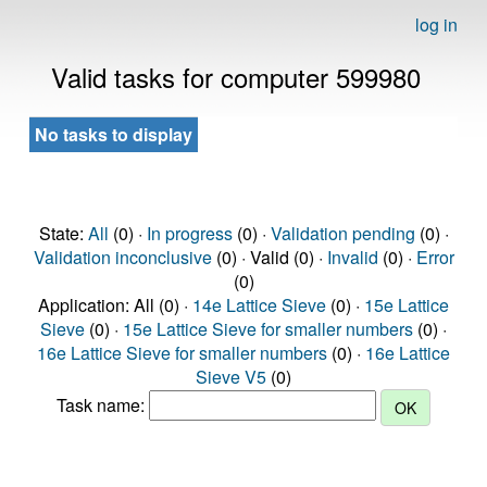
log in
Valid tasks for computer 599980
No tasks to display
State:
All
(0) ·
In progress
(0) ·
Validation pending
(0) ·
Validation inconclusive
(0) · Valid (0) ·
Invalid
(0) ·
Error
(0)
Application: All (0) ·
14e Lattice Sieve
(0) ·
15e Lattice
Sieve
(0) ·
15e Lattice Sieve for smaller numbers
(0) ·
16e Lattice Sieve for smaller numbers
(0) ·
16e Lattice
Sieve V5
(0)
Task name: