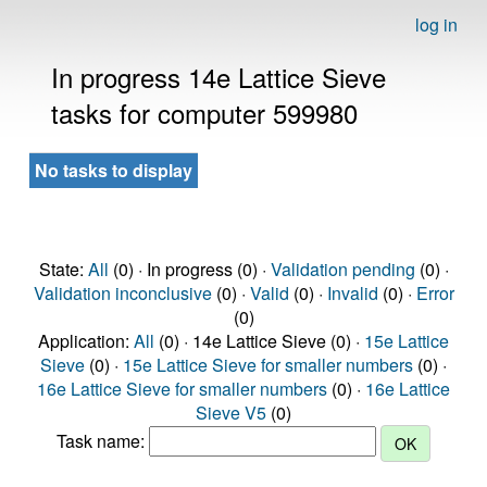
log in
In progress 14e Lattice Sieve
tasks for computer 599980
No tasks to display
State:
All
(0) · In progress (0) ·
Validation pending
(0) ·
Validation inconclusive
(0) ·
Valid
(0) ·
Invalid
(0) ·
Error
(0)
Application:
All
(0) · 14e Lattice Sieve (0) ·
15e Lattice
Sieve
(0) ·
15e Lattice Sieve for smaller numbers
(0) ·
16e Lattice Sieve for smaller numbers
(0) ·
16e Lattice
Sieve V5
(0)
Task name: