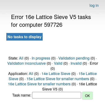
log in
Error 16e Lattice Sieve V5 tasks
for computer 597726
No tasks to display
State:
All
(0) ·
In progress
(0) ·
Validation pending
(0) ·
Validation inconclusive
(0) ·
Valid
(0) ·
Invalid
(0) · Error
(0)
Application:
All
(0) ·
14e Lattice Sieve
(0) ·
15e Lattice
Sieve
(0) ·
15e Lattice Sieve for smaller numbers
(0) ·
16e Lattice Sieve for smaller numbers
(0) · 16e Lattice
Sieve V5 (0)
Task name: