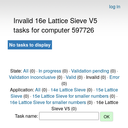
log in
Invalid 16e Lattice Sieve V5
tasks for computer 597726
No tasks to display
State:
All
(0) ·
In progress
(0) ·
Validation pending
(0) ·
Validation inconclusive
(0) ·
Valid
(0) · Invalid (0) ·
Error
(0)
Application:
All
(0) ·
14e Lattice Sieve
(0) ·
15e Lattice
Sieve
(0) ·
15e Lattice Sieve for smaller numbers
(0) ·
16e Lattice Sieve for smaller numbers
(0) · 16e Lattice
Sieve V5 (0)
Task name: