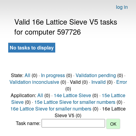
log in
Valid 16e Lattice Sieve V5 tasks
for computer 597726
No tasks to display
State:
All
(0) ·
In progress
(0) ·
Validation pending
(0) ·
Validation inconclusive
(0) · Valid (0) ·
Invalid
(0) ·
Error
(0)
Application:
All
(0) ·
14e Lattice Sieve
(0) ·
15e Lattice
Sieve
(0) ·
15e Lattice Sieve for smaller numbers
(0) ·
16e Lattice Sieve for smaller numbers
(0) · 16e Lattice
Sieve V5 (0)
Task name: