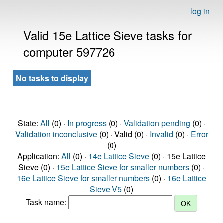
log in
Valid 15e Lattice Sieve tasks for
computer 597726
No tasks to display
State:
All
(0) ·
In progress
(0) ·
Validation pending
(0) ·
Validation inconclusive
(0) · Valid (0) ·
Invalid
(0) ·
Error
(0)
Application:
All
(0) ·
14e Lattice Sieve
(0) · 15e Lattice
Sieve (0) ·
15e Lattice Sieve for smaller numbers
(0) ·
16e Lattice Sieve for smaller numbers
(0) ·
16e Lattice
Sieve V5
(0)
Task name: