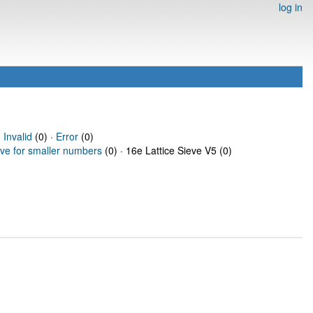
log in
·
Invalid
(0) ·
Error
(0)
eve for smaller numbers
(0) · 16e Lattice Sieve V5 (0)