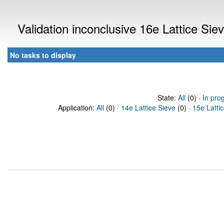
Validation inconclusive 16e Lattice Si
No tasks to display
State:
All
(0) ·
In pro
Application:
All
(0) ·
14e Lattice Sieve
(0) ·
15e Latti