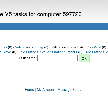
eve V5 tasks for computer 597726
gress
(0) ·
Validation pending
(0) · Validation inconclusive (0) ·
Valid
(0) 
ce Sieve
(0) ·
15e Lattice Sieve for smaller numbers
(0) ·
16e Lattice Si
Task name:
Home
|
My Account
|
Message Boards