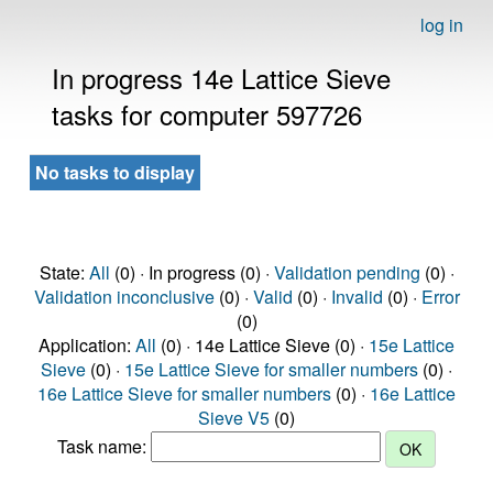
log in
In progress 14e Lattice Sieve
tasks for computer 597726
No tasks to display
State:
All
(0) · In progress (0) ·
Validation pending
(0) ·
Validation inconclusive
(0) ·
Valid
(0) ·
Invalid
(0) ·
Error
(0)
Application:
All
(0) · 14e Lattice Sieve (0) ·
15e Lattice
Sieve
(0) ·
15e Lattice Sieve for smaller numbers
(0) ·
16e Lattice Sieve for smaller numbers
(0) ·
16e Lattice
Sieve V5
(0)
Task name: