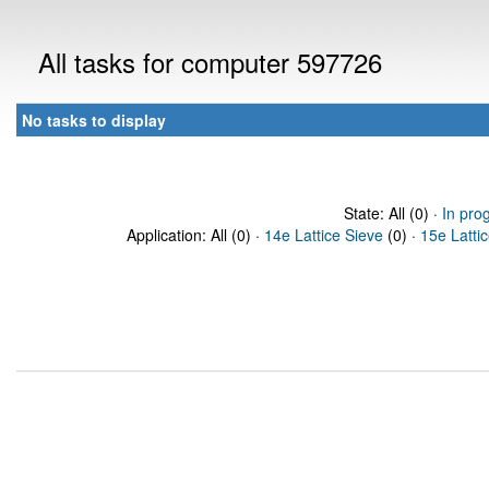
All tasks for computer 597726
No tasks to display
State: All (0) ·
In pro
Application: All (0) ·
14e Lattice Sieve
(0) ·
15e Latti