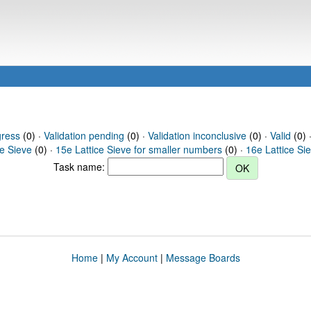
gress
(0) ·
Validation pending
(0) ·
Validation inconclusive
(0) ·
Valid
(0) 
ce Sieve
(0) ·
15e Lattice Sieve for smaller numbers
(0) ·
16e Lattice Si
Task name:
Home
|
My Account
|
Message Boards