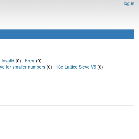
log in
·
Invalid
(0) ·
Error
(0)
eve for smaller numbers
(0) ·
16e Lattice Sieve V5
(0)