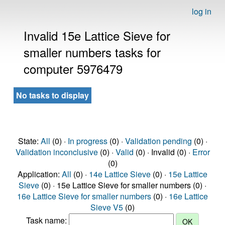
log in
Invalid 15e Lattice Sieve for
smaller numbers tasks for
computer 5976479
No tasks to display
State:
All
(0) ·
In progress
(0) ·
Validation pending
(0) ·
Validation inconclusive
(0) ·
Valid
(0) · Invalid (0) ·
Error
(0)
Application:
All
(0) ·
14e Lattice Sieve
(0) ·
15e Lattice
Sieve
(0) · 15e Lattice Sieve for smaller numbers (0) ·
16e Lattice Sieve for smaller numbers
(0) ·
16e Lattice
Sieve V5
(0)
Task name: