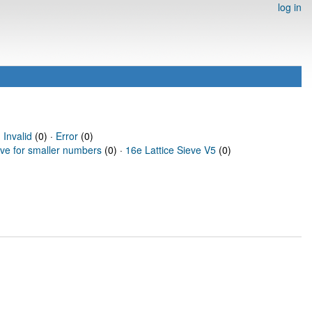
log in
·
Invalid
(0) ·
Error
(0)
eve for smaller numbers
(0) ·
16e Lattice Sieve V5
(0)