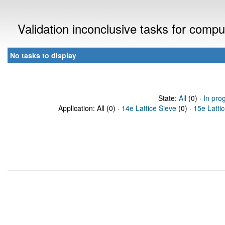
Validation inconclusive tasks for comp
No tasks to display
State:
All
(0) ·
In pro
Application: All (0) ·
14e Lattice Sieve
(0) ·
15e Latti