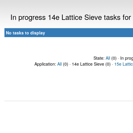
In progress 14e Lattice Sieve tasks f
No tasks to display
State:
All
(0) · In pro
Application:
All
(0) · 14e Lattice Sieve (0) ·
15e Latti