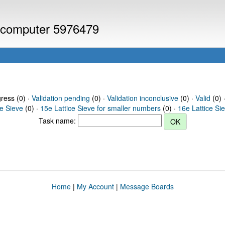
or computer 5976479
gress (0) ·
Validation pending
(0) ·
Validation inconclusive
(0) ·
Valid
(0) 
ce Sieve
(0) ·
15e Lattice Sieve for smaller numbers
(0) ·
16e Lattice Si
Task name:
Home
|
My Account
|
Message Boards