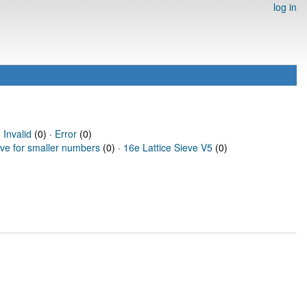
log in
·
Invalid
(0) ·
Error
(0)
eve for smaller numbers
(0) ·
16e Lattice Sieve V5
(0)