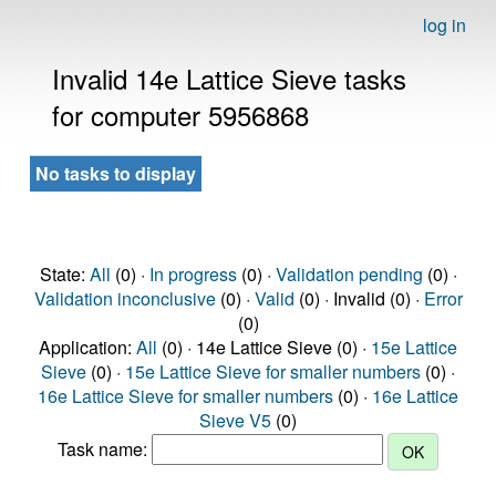
log in
Invalid 14e Lattice Sieve tasks
for computer 5956868
No tasks to display
State:
All
(0) ·
In progress
(0) ·
Validation pending
(0) ·
Validation inconclusive
(0) ·
Valid
(0) · Invalid (0) ·
Error
(0)
Application:
All
(0) · 14e Lattice Sieve (0) ·
15e Lattice
Sieve
(0) ·
15e Lattice Sieve for smaller numbers
(0) ·
16e Lattice Sieve for smaller numbers
(0) ·
16e Lattice
Sieve V5
(0)
Task name: