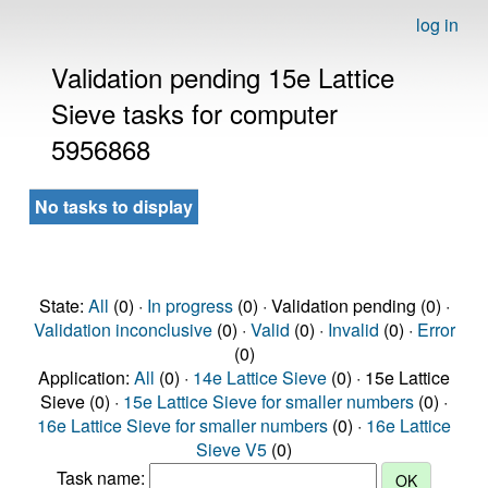
log in
Validation pending 15e Lattice
Sieve tasks for computer
5956868
No tasks to display
State:
All
(0) ·
In progress
(0) · Validation pending (0) ·
Validation inconclusive
(0) ·
Valid
(0) ·
Invalid
(0) ·
Error
(0)
Application:
All
(0) ·
14e Lattice Sieve
(0) · 15e Lattice
Sieve (0) ·
15e Lattice Sieve for smaller numbers
(0) ·
16e Lattice Sieve for smaller numbers
(0) ·
16e Lattice
Sieve V5
(0)
Task name: