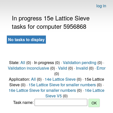
log in
In progress 15e Lattice Sieve
tasks for computer 5956868
No tasks to display
State:
All
(0) · In progress (0) ·
Validation pending
(0) ·
Validation inconclusive
(0) ·
Valid
(0) ·
Invalid
(0) ·
Error
(0)
Application:
All
(0) ·
14e Lattice Sieve
(0) · 15e Lattice
Sieve (0) ·
15e Lattice Sieve for smaller numbers
(0) ·
16e Lattice Sieve for smaller numbers
(0) ·
16e Lattice
Sieve V5
(0)
Task name: