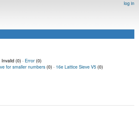
log in
 Invalid (0) ·
Error
(0)
eve for smaller numbers
(0) ·
16e Lattice Sieve V5
(0)