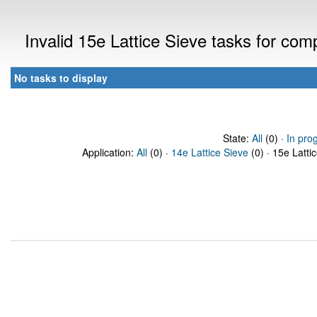
Invalid 15e Lattice Sieve tasks for co
No tasks to display
State:
All
(0) ·
In pro
Application:
All
(0) ·
14e Lattice Sieve
(0) · 15e Latti