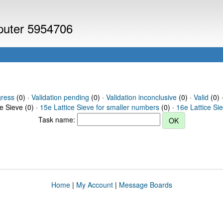
mputer 5954706
gress
(0) ·
Validation pending
(0) ·
Validation inconclusive
(0) ·
Valid
(0) ·
ce Sieve (0) ·
15e Lattice Sieve for smaller numbers
(0) ·
16e Lattice Si
Task name:
Home
|
My Account
|
Message Boards