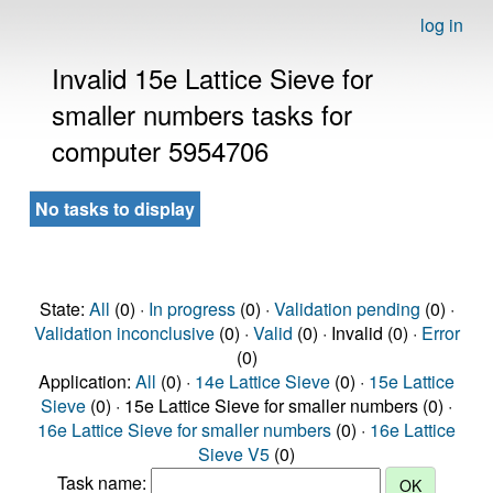
log in
Invalid 15e Lattice Sieve for
smaller numbers tasks for
computer 5954706
No tasks to display
State:
All
(0) ·
In progress
(0) ·
Validation pending
(0) ·
Validation inconclusive
(0) ·
Valid
(0) · Invalid (0) ·
Error
(0)
Application:
All
(0) ·
14e Lattice Sieve
(0) ·
15e Lattice
Sieve
(0) · 15e Lattice Sieve for smaller numbers (0) ·
16e Lattice Sieve for smaller numbers
(0) ·
16e Lattice
Sieve V5
(0)
Task name: