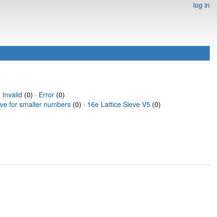
log in
·
Invalid
(0) ·
Error
(0)
eve for smaller numbers
(0) ·
16e Lattice Sieve V5
(0)