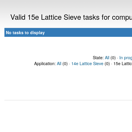
Valid 15e Lattice Sieve tasks for comp
No tasks to display
State:
All
(0) ·
In pro
Application:
All
(0) ·
14e Lattice Sieve
(0) · 15e Latti