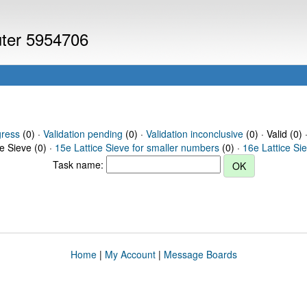
uter 5954706
gress
(0) ·
Validation pending
(0) ·
Validation inconclusive
(0) · Valid (0) 
ce Sieve (0) ·
15e Lattice Sieve for smaller numbers
(0) ·
16e Lattice Si
Task name:
Home
|
My Account
|
Message Boards