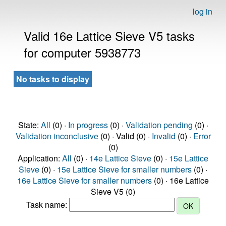
log in
Valid 16e Lattice Sieve V5 tasks
for computer 5938773
No tasks to display
State:
All
(0) ·
In progress
(0) ·
Validation pending
(0) ·
Validation inconclusive
(0) · Valid (0) ·
Invalid
(0) ·
Error
(0)
Application:
All
(0) ·
14e Lattice Sieve
(0) ·
15e Lattice
Sieve
(0) ·
15e Lattice Sieve for smaller numbers
(0) ·
16e Lattice Sieve for smaller numbers
(0) · 16e Lattice
Sieve V5 (0)
Task name: