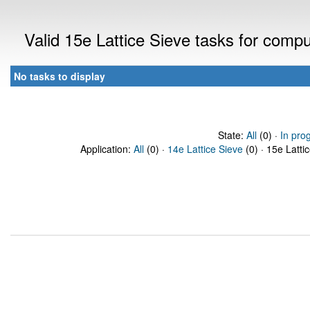
Valid 15e Lattice Sieve tasks for comp
No tasks to display
State:
All
(0) ·
In pro
Application:
All
(0) ·
14e Lattice Sieve
(0) · 15e Latti