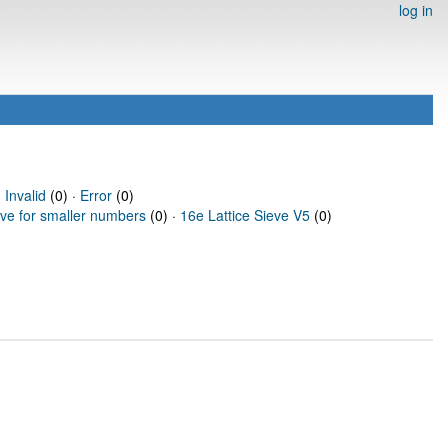
log in
·
Invalid
(0) ·
Error
(0)
eve for smaller numbers
(0) ·
16e Lattice Sieve V5
(0)