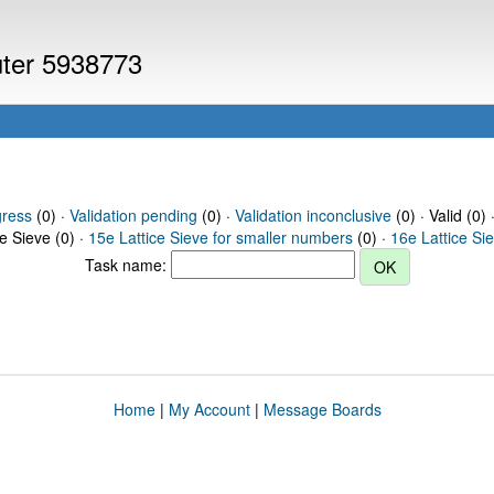
uter 5938773
gress
(0) ·
Validation pending
(0) ·
Validation inconclusive
(0) · Valid (0) 
ce Sieve (0) ·
15e Lattice Sieve for smaller numbers
(0) ·
16e Lattice Si
Task name:
Home
|
My Account
|
Message Boards