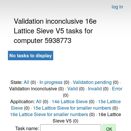
log in
Validation inconclusive 16e
Lattice Sieve V5 tasks for
computer 5938773
No tasks to display
State:
All
(0) ·
In progress
(0) ·
Validation pending
(0) ·
Validation inconclusive (0) ·
Valid
(0) ·
Invalid
(0) ·
Error
(0)
Application:
All
(0) ·
14e Lattice Sieve
(0) ·
15e Lattice
Sieve
(0) ·
15e Lattice Sieve for smaller numbers
(0) ·
16e Lattice Sieve for smaller numbers
(0) · 16e Lattice
Sieve V5 (0)
Task name: